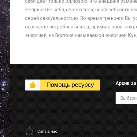
себя дает только иллюзию, что внешние измен
Непринятие себя, своего тела, неспособность н
своей сексуальностью. Во время тренинга Вы ус
осознаете потребности тела, примите свое тело,
энергией, на Востоке называемой энергией Ку
Архив з
Помощь ресурсу
Архив
записей
Сила в нас