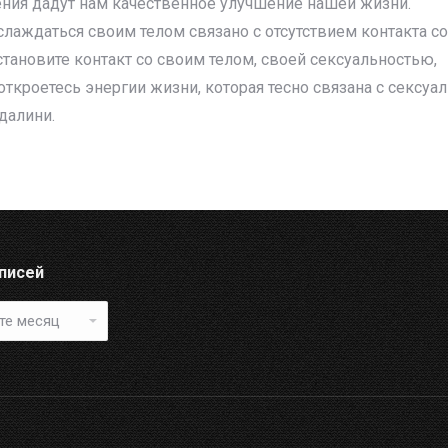
ения дадут нам качественное улучшение нашей жизни.
аслаждаться своим телом связано с отсутствием контакта со
тановите контакт со своим телом, своей сексуальностью,
 откроетесь энергии жизни, которая тесно связана с сексуа
ндалини.
аписей