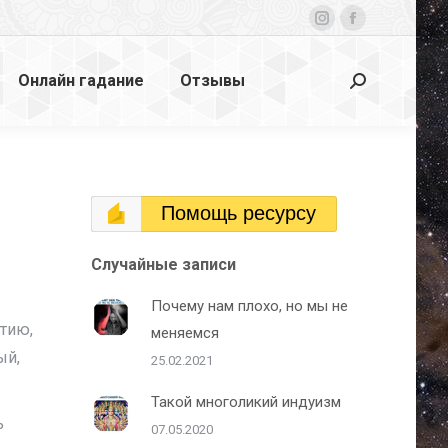
Страница
Страница
Instagram
Facebook
Онлайн гадание
Отзывы
открывается
открывается
Поиск:
в
в
новом
новом
окне
окне
Помощь ресурсу
Случайные записи
Почему нам плохо, но мы не
тию,
меняемся
ый,
25.02.2021
Такой многоликий индуизм
ь
07.05.2020